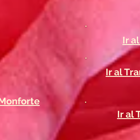
Ir 
Ir al T
-Monforte
Ir a