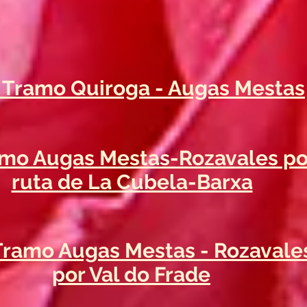
al Tramo Quiroga - Augas Mestas
ramo Augas Mestas-Rozavales po
ruta de La Cubela-Barxa
l Tramo Augas Mestas - Rozavale
por Val do Frade