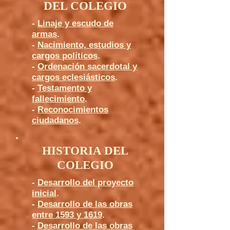
DEL COLEGIO
-
Linaje y escudo de
armas
.
-
Nacimiento, estudios y
cargos políticos
.
-
Ordenación sacerdotal y
cargos eclesiásticos
.
-
Testamento y
fallecimiento
.
-
Reconocimientos
ciudadanos
.
HISTORIA DEL
COLEGIO
-
Desarrollo del proyecto
inicial
.
-
Desarrollo de las obras
entre 1593 y 1619
.
-
Desarrollo de las obras