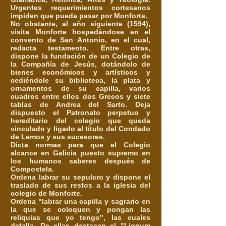
Urgentes requerimientos cortesanos
impiden que pueda pasar por Monforte.
No obstante, al año siguiente (1594),
visita Monforte hospedándose en el
convento de San Antonio, en el cual,
redacta testamento. Entre otras,
dispone la fundación de un Colegio de
la Compañía de Jesús, dotándolo de
bienes económicos y artísticos y
cediéndole su biblioteca, la plata y
ornamentos de su capilla, varios
cuadros entre ellos dos Grecos y siete
tablas de Andrea del Sarto. Deja
dispuesto el Patronato perpetuo y
hereditario del colegio que queda
vinculado y ligado al título del Condado
de Lemos y sus sucesores.
Dicta normas para que el Colegio
alcance en Galicia puesto supremo en
los humanos saberes después de
Compostela.
Ordena labrar su sepulcro y dispone el
traslado de sus restos a la iglesia del
colegio de Monforte.
Ordena "labrar una capilla y sagrario en
la que se coloquen y pongan las
reliquias que yo tengo", las cuales
detalla. De ellas destacan el "Lignum