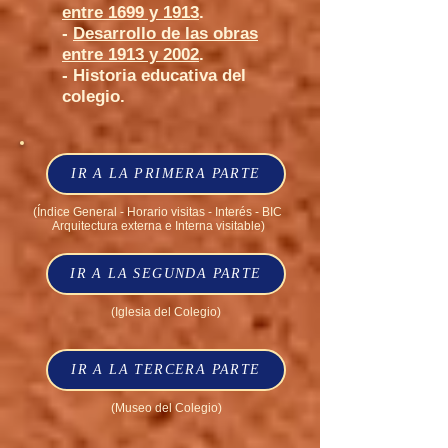
entre 1699 y 1913
.
-
Desarrollo de las obras
entre 1913 y 2002
.
- Historia educativa del
colegio.
IR A LA PRIMERA PARTE
(Índice General - Horario visitas - Interés - BIC
Arquitectura externa e Interna visitable)
IR A LA SEGUNDA PARTE
(Iglesia del Colegio)
IR A LA TERCERA PARTE
(Museo del Colegio)