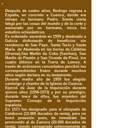
Después de cuatro años, Rodrigo regresa a
España, en concreto a Cuenca, donde era
obispo su hermano Pedro. Siente cierta
fatiga por las cosas del mundo y de la corte y
asesorado por su hermano, inicia los
estudios eclesiásticos.
Es ordenado sacerdote en 1559 y destinado a
Galicia disfrutando de beneficios sin
residencia de San Payo, Santa Tecla y Santa
María de Abelenda en las tierras de Caldelas
(Orense),San Martín da Coba (Saviñao), San
Martín de Pantón y San Vicente de Pinol, los
cuatro últimos en la Tierra de Lemos. A
través de ecónomos concertados percibió los
correspondientes frutos durante muchos
años según declara en su testamento.
Durante medio año de 1959 fue elegido
canónigo y chantre de la Iglesia de Cuenca.
Ejerció de Juez de la Inquisición durante
quince años
(1558-1573)
y por su prestigio,
durante trece de ellos, fue miembro del
Supremo Consejo de la Inquisición
española.
En 1573 fue designado para el obispado de
Calahorra (12.000 ducados de renta), pero no
tomó posesión pues, de inmediato fue
promovido al de Zamora (20.000 ducados de
renta), siendo consagrado solemnemente en