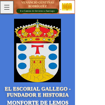
VENANCIO GUNTIÑAS
RODRÍGUEZ
Ir a Camino de Invierno a Santiago
EL ESCORIAL GALLEGO -
FUNDADOR E HISTORIA
MONFORTE DE LEMOS