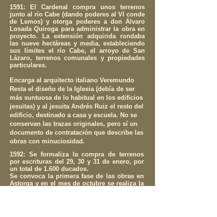
1591: El Cardenal compra unos terrenos
junto al río Cabe (dando poderes al VI conde
de Lemos) y otorga poderes a don Álvaro
Losada Quiroga para administrar la obra en
proyecto. La extensión adquirida rondaba
las nueve hectáreas y media, estableciendo
sus límites el río Cabe, el arroyo de San
Lázaro, terrenos comunales y propiedades
particulares.
Encarga al arquitecto italiano Veremundo
Resta el diseño de la Iglesia (debía de ser
más suntuosa de lo habitual en los edificios
jesuitas) y al jesuita Andrés Ruiz el resto del
edificio, destinado a casa y escuela. No se
conservan las trazas originales, pero sí un
documento de contratación que describe las
obras con minuciosidad.
1592: Se formaliza la compra de terrenos
por escrituras del 29, 30 y 31 de enero, por
un total de 1.600 ducados.
Se convoca la primera fase de las obras en
Astorga y en el mes de octubre se realiza la
subasta en Monforte con dos lotes por
separado,
la Iglesia. se adjudica a Juan de las Cajigas
por 18.000 ducados.