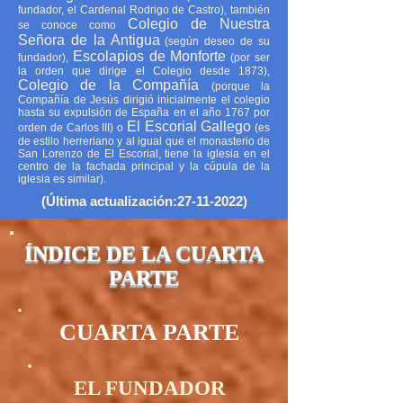
fundador, el Cardenal Rodrigo de Castro), también
Colegio de Nuestra
se conoce como
Señora de la Antigua
(según deseo de su
Escolapios de Monforte
fundador),
(por ser
la orden que dirige el Colegio desde 1873),
Colegio de la Compañía
(porque la
Compañía de Jesús dirigió inicialmente el colegio
hasta su expulsión de España en el año 1767 por
El Escorial Gallego
orden de Carlos III) o
(es
de estilo herreriano y al igual que el monasterio de
San Lorenzo de El Escorial, tiene la iglesia en el
centro de la fachada principal y la cúpula de la
iglesia es similar).
(Última actualización:
27-11-2022)
ÍNDICE DE LA CUARTA
PARTE
CUARTA PARTE
EL FUNDADOR