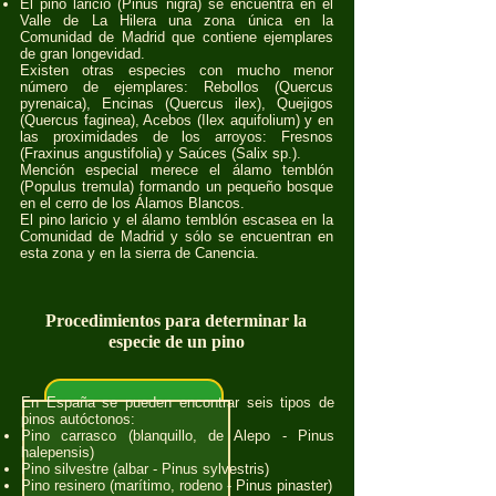
El pino laricio (Pinus nigra) se encuentra en el
Valle de La Hilera una zona única en la
Comunidad de Madrid que contiene ejemplares
de gran longevidad.
Existen otras especies con mucho menor
número de ejemplares: Rebollos (Quercus
pyrenaica), Encinas (Quercus ilex), Quejigos
(Quercus faginea), Acebos (Ilex aquifolium) y en
las proximidades de los arroyos: Fresnos
(Fraxinus angustifolia) y Saúces (Salix sp.).
Mención especial merece el álamo temblón
(Populus tremula) formando un pequeño bosque
en el cerro de los Álamos Blancos.
El pino laricio y el álamo temblón escasea en la
Comunidad de Madrid y sólo se encuentran en
esta zona y en la sierra de Canencia.
Procedimientos para determinar la
especie de un pino
En España se pueden encontrar seis tipos de
pinos autóctonos:
Pino carrasco (blanquillo, de Alepo - Pinus
halepensis)
Pino silvestre (albar - Pinus sylvestris)
Pino resinero (marítimo, rodeno - Pinus pinaster)