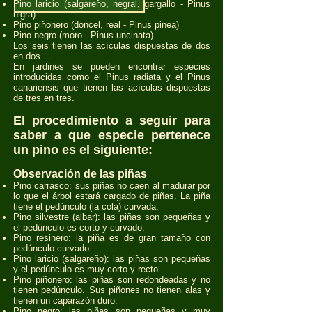
Pino laricio (salgareño, negral, gargallo - Pinus
nigra)
Pino piñonero (doncel, real - Pinus pinea)
Pino negro (moro - Pinus uncinata).
Los seis tienen las acículas dispuestas de dos
en dos.
En jardines se pueden encontrar especies
introducidas como el Pinus radiata y el Pinus
canariensis que tienen las acículas dispuestas
de tres en tres.
El procedimiento a seguir para
saber a que especie pertenece
un pino es el siguiente:
Observación de las piñas
Pino carrasco: sus piñas no caen al madurar por
lo que el árbol estará cargado de piñas. La piña
tiene el pedúnculo (la cola) curvada.
Pino silvestre (albar): las piñas son pequeñas y
el pedúnculo es corto y curvado.
Pino resinero: la piña es de gran tamaño con
pedúnculo curvado.
Pino laricio (salgareño): las piñas son pequeñas
y el pedúnculo es muy corto y recto.
Pino piñonero: las piñas son redondeadas y no
tienen pedúnculo. Sus piñones no tienen alas y
tienen un caparazón duro.
Pino negro: las piñas son pequeñas y muy