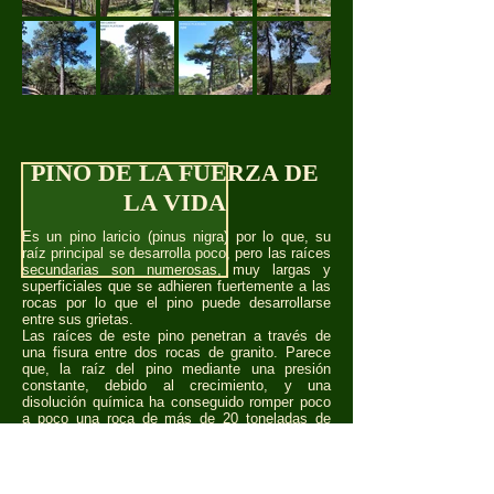
PINO DE LA FUERZA DE
LA VIDA
Es un pino laricio (pinus nigra) por lo que, su
raíz principal se desarrolla poco, pero las raíces
secundarias son numerosas, muy largas y
superficiales que se adhieren fuertemente a las
rocas por lo que el pino puede desarrollarse
entre sus grietas.
Las raíces de este pino penetran a través de
una fisura entre dos rocas de granito. Parece
que, la raíz del pino mediante una presión
constante, debido al crecimiento, y una
disolución química ha conseguido romper poco
a poco una roca de más de 20 toneladas de
peso.
Se encuentra en los Riscos de la Covacha,
coordenadas: Lat.: 40º39,54´96´´N; Long.: 04º09
´43,86´´O