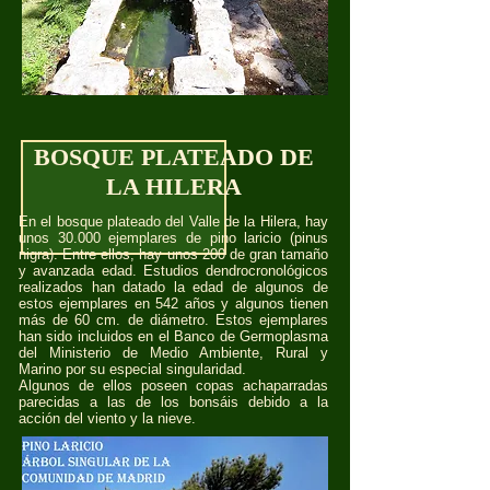
BOSQUE PLATEADO DE
LA HILERA
En el bosque plateado del Valle de la Hilera, hay
unos 30.000 ejemplares de pino laricio (pinus
nigra). Entre ellos, hay unos 200 de gran tamaño
y avanzada edad. Estudios dendrocronológicos
realizados han datado la edad de algunos de
estos ejemplares en 542 años y algunos tienen
más de 60 cm. de diámetro. Estos ejemplares
han sido incluidos en el Banco de Germoplasma
del Ministerio de Medio Ambiente, Rural y
Marino por su especial singularidad.
Algunos de ellos poseen copas achaparradas
parecidas a las de los bonsáis debido a la
acción del viento y la nieve.