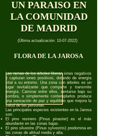
UN PARAISO EN
LA COMUNIDAD
DE MADRID
(Última actualización:
10-07-2022)
FLORA DE LA JAROSA
Las ramas de los árboles liberan iones negativos
y capturan iones positivos, dotando de energía
vital a su entorno. Una zona con árboles es un
lugar revitalizante que comparte y transmite
energía. Caminar entre ellos, sentarse bajo su
sombra, o simplemente contemplarlos produce
una sensación de paz y equilibrio que mejora la
salud de las personas.
Las principales especies existentes en la Jarosa
son:
El pino resinero (Pinus pinaster) es el más
abundante en las zonas bajas.
El pino silvestre (Pinus sylvestris) predomina en
las zonas de altitud media y alta.