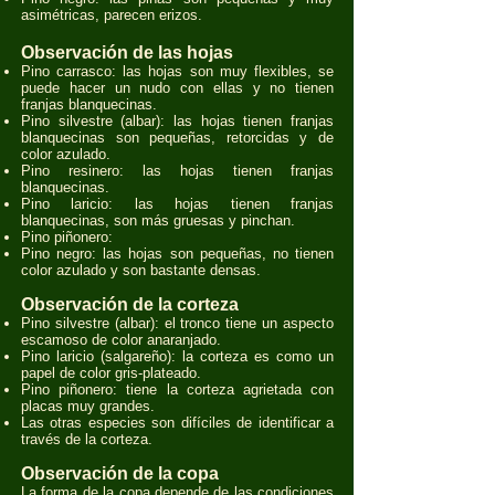
asimétricas, parecen erizos.
Observación de las hojas
Pino carrasco: las hojas son muy flexibles, se
puede hacer un nudo con ellas y no tienen
franjas blanquecinas.
Pino silvestre (albar): las hojas tienen franjas
blanquecinas son pequeñas, retorcidas y de
color azulado.
Pino resinero: las hojas tienen franjas
blanquecinas.
Pino laricio: las hojas tienen franjas
blanquecinas, son más gruesas y pinchan.
Pino piñonero:
Pino negro: las hojas son pequeñas, no tienen
color azulado y son bastante densas.
Observación de la corteza
Pino silvestre (albar): el tronco tiene un aspecto
escamoso de color anaranjado.
Pino laricio (salgareño): la corteza es como un
papel de color gris-plateado.
Pino piñonero: tiene la corteza agrietada con
placas muy grandes.
Las otras especies son difíciles de identificar a
través de la corteza.
Observación de la copa
La forma de la copa depende de las condiciones