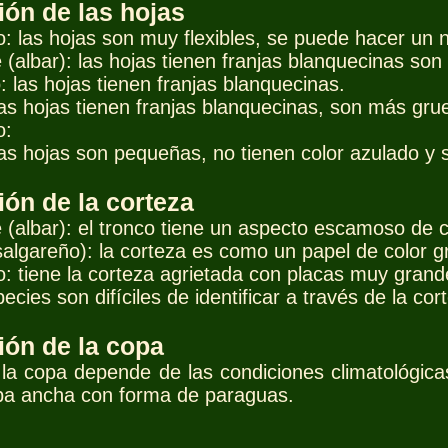
ón de las hojas
: las hojas son muy flexibles, se puede hacer un n
e (albar): las hojas tienen franjas blanquecinas so
: las hojas tienen franjas blanquecinas.
 las hojas tienen franjas blanquecinas, son más gru
o:
las hojas son pequeñas, no tienen color azulado y
ón de la corteza
e (albar): el tronco tiene un aspecto escamoso de 
(salgareño): la corteza es como un papel de color g
o: tiene la corteza agrietada con placas muy grand
ecies son difíciles de identificar a través de la cor
ón de la copa
la copa depende de las condiciones climatológicas 
pa ancha con forma de paraguas.