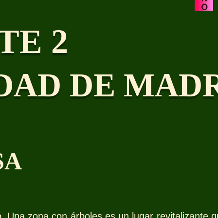
TE 2
DAD DE MAD
SA
o. Una zona con árboles es un lugar revitalizante