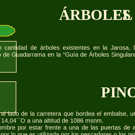
ÁRBOLES 
EL
n cantidad de árboles existentes en la Jarosa
 de Guadarrama en la “Guía de Árboles Singulares
PIN
 al lado de la carretera que bordea el embalse, 
´14,04´´O a una altitud de 1086 msnm.
mbre por estar frente a una de las puertas de 
por lo que es utilizada por los pescadores o los pr