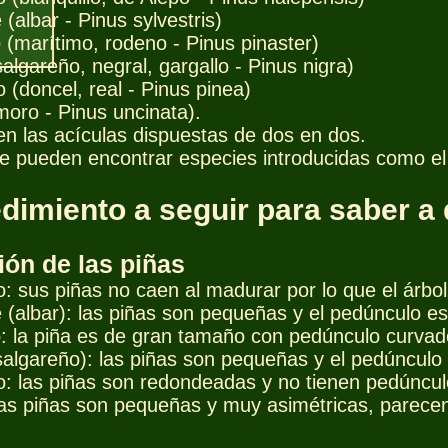
 (albar - Pinus sylvestris)
 (marítimo, rodeno - Pinus pinaster)
(salgareño, negral, gargallo - Pinus nigra)
 (doncel, real - Pinus pinea)
moro - Pinus uncinata).
nen las acículas dispuestas de dos en dos.
e pueden encontrar especies introducidas como el P
dimiento a seguir para saber a 
ón de las piñas
: sus piñas no caen al madurar por lo que el árbol
e (albar): las piñas son pequeñas y el pedúnculo e
o: la piña es de gran tamaño con pedúnculo curvad
(salgareño): las piñas son pequeñas y el pedúnculo
o: las piñas son redondeadas y no tienen pedúncul
las piñas son pequeñas y muy asimétricas, parecen