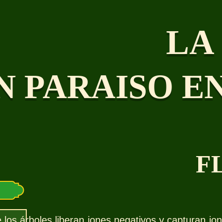
LA
N PARAISO E
F
los árboles liberan iones negativos y capturan ion