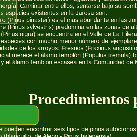
nergía. Caminar entre ellos, sentarse bajo su som
es especies existentes en la Jarosa son:
ero (Pinus pinaster) es el más abundante en las zo
stre (Pinus sylvestris) predomina en las zonas de alt
io (Pinus nigra) se encuentra en el Valle de La Hi
s especies con mucho menor número de ejemplares: 
idades de los arroyos: Fresnos (Fraxinus angustifol
cial merece el álamo temblón (Populus tremula) f
io y el álamo temblón escasea en la Comunidad de 
Procedimientos p
 pueden encontrar seis tipos de pinos autóctonos
 (blanquillo, de Alepo - Pinus halepensis)