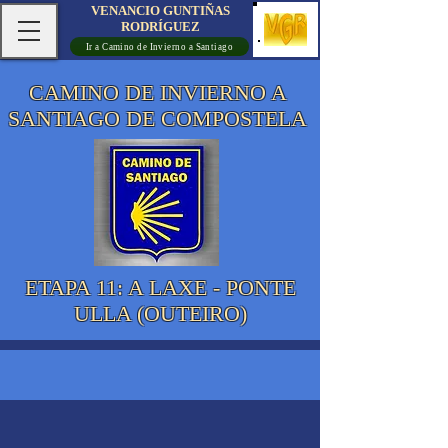
VENANCIO GUNTIÑAS
RODRÍGUEZ
Ir a Camino de Invierno a Santiago
CAMINO DE INVIERNO A
SANTIAGO DE COMPOSTELA
ETAPA 11: A LAXE - PONTE
ULLA (OUTEIRO)