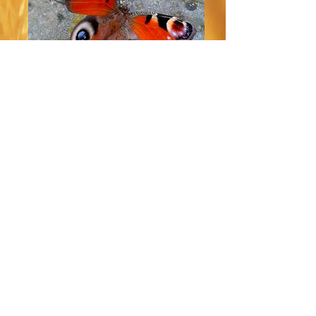
Mariposa Pavo Real-2b
Caballito del diablo-1c