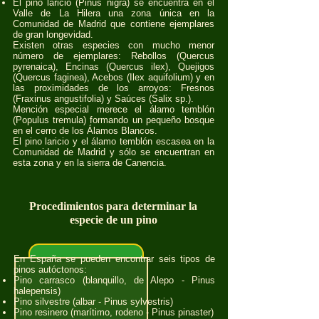
El pino laricio (Pinus nigra) se encuentra en el
Valle de La Hilera una zona única en la
Comunidad de Madrid que contiene ejemplares
de gran longevidad.
Existen otras especies con mucho menor
número de ejemplares: Rebollos (Quercus
pyrenaica), Encinas (Quercus ilex), Quejigos
(Quercus faginea), Acebos (Ilex aquifolium) y en
las proximidades de los arroyos: Fresnos
(Fraxinus angustifolia) y Saúces (Salix sp.).
Mención especial merece el álamo temblón
(Populus tremula) formando un pequeño bosque
en el cerro de los Álamos Blancos.
El pino laricio y el álamo temblón escasea en la
Comunidad de Madrid y sólo se encuentran en
esta zona y en la sierra de Canencia.
Procedimientos para determinar la
especie de un pino
En España se pueden encontrar seis tipos de
pinos autóctonos:
Pino carrasco (blanquillo, de Alepo - Pinus
halepensis)
Pino silvestre (albar - Pinus sylvestris)
Pino resinero (marítimo, rodeno - Pinus pinaster)