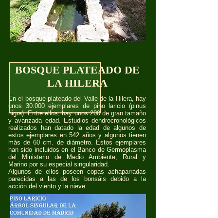
BOSQUE PLATEADO DE
LA HILERA
En el bosque plateado del Valle de la Hilera, hay
unos 30.000 ejemplares de pino laricio (pinus
nigra). Entre ellos, hay unos 200 de gran tamaño
y avanzada edad. Estudios dendrocronológicos
realizados han datado la edad de algunos de
estos ejemplares en 542 años y algunos tienen
más de 60 cm. de diámetro. Estos ejemplares
han sido incluidos en el Banco de Germoplasma
del Ministerio de Medio Ambiente, Rural y
Marino por su especial singularidad.
Algunos de ellos poseen copas achaparradas
parecidas a las de los bonsáis debido a la
acción del viento y la nieve.