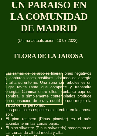
UN PARAISO EN
LA COMUNIDAD
DE MADRID
(Última actualización:
10-07-2022)
FLORA DE LA JAROSA
Las ramas de los árboles liberan iones negativos
y capturan iones positivos, dotando de energía
vital a su entorno. Una zona con árboles es un
lugar revitalizante que comparte y transmite
energía. Caminar entre ellos, sentarse bajo su
sombra, o simplemente contemplarlos produce
una sensación de paz y equilibrio que mejora la
salud de las personas.
Las principales especies existentes en la Jarosa
son:
El pino resinero (Pinus pinaster) es el más
abundante en las zonas bajas.
El pino silvestre (Pinus sylvestris) predomina en
las zonas de altitud media y alta.