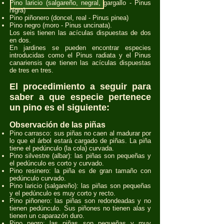
Pino laricio (salgareño, negral, gargallo - Pinus
nigra)
Pino piñonero (doncel, real - Pinus pinea)
Pino negro (moro - Pinus uncinata).
Los seis tienen las acículas dispuestas de dos
en dos.
En jardines se pueden encontrar especies
introducidas como el Pinus radiata y el Pinus
canariensis que tienen las acículas dispuestas
de tres en tres.
El procedimiento a seguir para
saber a que especie pertenece
un pino es el siguiente:
Observación de las piñas
Pino carrasco: sus piñas no caen al madurar por
lo que el árbol estará cargado de piñas. La piña
tiene el pedúnculo (la cola) curvada.
Pino silvestre (albar): las piñas son pequeñas y
el pedúnculo es corto y curvado.
Pino resinero: la piña es de gran tamaño con
pedúnculo curvado.
Pino laricio (salgareño): las piñas son pequeñas
y el pedúnculo es muy corto y recto.
Pino piñonero: las piñas son redondeadas y no
tienen pedúnculo. Sus piñones no tienen alas y
tienen un caparazón duro.
Pino negro: las piñas son pequeñas y muy