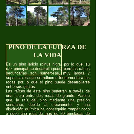
PINO DE LA FUERZA DE
LA VIDA
Es un pino laricio (pinus nigra) por lo que, su
raíz principal se desarrolla poco, pero las raíces
secundarias son numerosas, muy largas y
superficiales que se adhieren fuertemente a las
rocas por lo que el pino puede desarrollarse
entre sus grietas.
Las raíces de este pino penetran a través de
una fisura entre dos rocas de granito. Parece
que, la raíz del pino mediante una presión
constante, debido al crecimiento, y una
disolución química ha conseguido romper poco
a poco una roca de más de 20 toneladas de
peso.
Se encuentra en los Riscos de la Covacha,
coordenadas: Lat.: 40º39,54´96´´N; Long.: 04º09
´43,86´´O