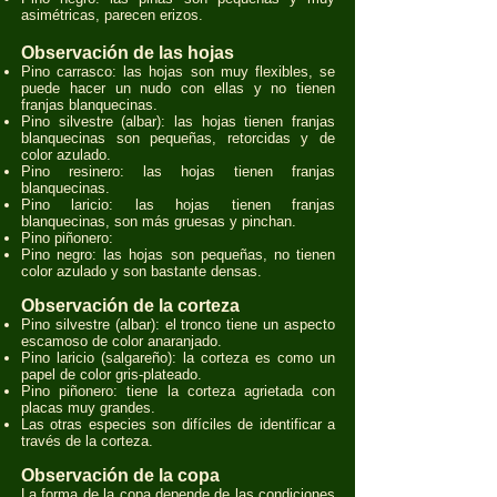
asimétricas, parecen erizos.
Observación de las hojas
Pino carrasco: las hojas son muy flexibles, se
puede hacer un nudo con ellas y no tienen
franjas blanquecinas.
Pino silvestre (albar): las hojas tienen franjas
blanquecinas son pequeñas, retorcidas y de
color azulado.
Pino resinero: las hojas tienen franjas
blanquecinas.
Pino laricio: las hojas tienen franjas
blanquecinas, son más gruesas y pinchan.
Pino piñonero:
Pino negro: las hojas son pequeñas, no tienen
color azulado y son bastante densas.
Observación de la corteza
Pino silvestre (albar): el tronco tiene un aspecto
escamoso de color anaranjado.
Pino laricio (salgareño): la corteza es como un
papel de color gris-plateado.
Pino piñonero: tiene la corteza agrietada con
placas muy grandes.
Las otras especies son difíciles de identificar a
través de la corteza.
Observación de la copa
La forma de la copa depende de las condiciones