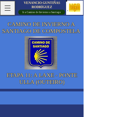
VENANCIO GUNTIÑAS
RODRÍGUEZ
Ir a Camino de Invierno a Santiago
CAMINO DE INVIERNO A
SANTIAGO DE COMPOSTELA
ETAPA 11: A LAXE - PONTE
ULLA (OUTEIRO)