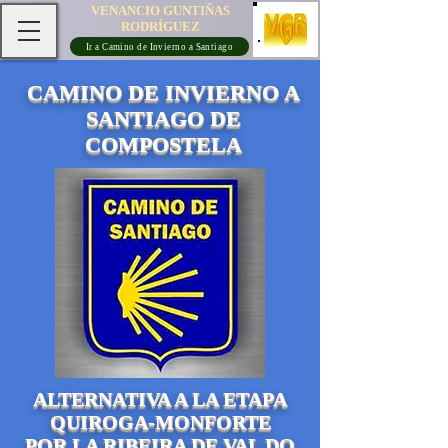
VENANCIO GUNTIÑAS
RODRÍGUEZ
Ir a Camino de Invierno a Santiago
CAMINO DE INVIERNO A
SANTIAGO DE
COMPOSTELA
ALTERNATIVA A LA ETAPA
QUIROGA-MONFORTE
POR LA RIBEIRA DE VAL DO