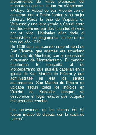
aforamientos de viñas propiedad del
monasterio que se sitúan en «Viaplana».
«Pelayo. 2. Abbad de San Vicente con el
convento dan a Pedro Jordan y su mujer
Aldonza Perez la viña de Viaplana en
Valbuena y una leira yendo a Carudi entre
los dos caminos por dos cañados de vino
por su vida. Habianlas ellos dado al
monasterio, en pergamino», se lee un un
foro del año 1219.
De 1239 data un acuerdo entre el abad de
San Vicente, que además era arcediano
de la villa de Monforte, con el monasterio
ourensano de Montederramo. El cenobio
monfortino le concedía al de
Montederramo que pusiera capellán en la
iglesia de San Martiño de Piñeira y que
administrase en ella los santos
sacramentos. San Martiño de Piñeira se
ubicaba según todos los indicios en
Vilachá de Salvadur, aunque se
desconoce el lugar exacto que ocupaba
ese pequeño cenobio.
Las posesiones en las riberas del Sil
fueron motivo de disputa con la casa de
Lemos".