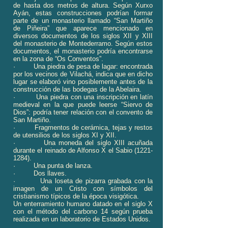
de hasta dos metros de altura. Según Xurxo
Ayán, estas construcciones podrían formar
parte de un monasterio llamado “San Martiño
de Piñeira” que aparece mencionado en
diversos documentos de los siglos XII y XIII
del monasterio de Montederramo. Según estos
documentos, el monasterio podría encontrarse
en la zona de “Os Conventos”.
· Una piedra de pesa de lagar: encontrada
por los vecinos de Vilachá, indica que en dicho
lugar se elaboró vino posiblemente antes de la
construcción de las bodegas de la Abelaira.
· Una piedra con una inscripción en latín
medieval en la que puede leerse “Siervo de
Dios”: podría tener relación con el convento de
San Martiño.
· Fragmentos de cerámica, tejas y restos
de utensilios de los siglos XI y XII.
· Una moneda del siglo XIII acuñada
durante el reinado de Alfonso X el Sabio
(1221-
1284)
.
· Una punta de lanza.
· Dos llaves.
· Una loseta de pizarra grabada con la
imagen de un Cristo con símbolos del
cristianismo típicos de la época visigótica.
Un enterramiento humano datado en el siglo X
con el método del carbono 14 según prueba
realizada en un laboratorio de Estados Unidos.