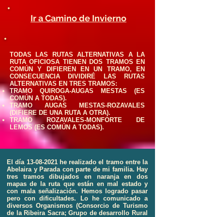
Ir a Camino de Invierno
TODAS LAS RUTAS ALTERNATIVAS A LA
RUTA OFICIOSA TIENEN DOS TRAMOS EN
COMÚN Y DIFIEREN EN UN TRAMO, EN
CONSECUENCIA DIVIDIRÉ LAS RUTAS
ALTERNATIVAS EN TRES TRAMOS:
TRAMO QUIROGA-AUGAS MESTAS (ES
COMÚN A TODAS).
TRAMO AUGAS MESTAS-ROZAVALES
(DIFIERE DE UNA RUTA A OTRA).
TRAMO ROZAVALES-MONFORTE DE
LEMOS (ES COMÚN A TODAS).
El día
13-08-2021
he realizado el tramo entre la
Abelaira y Parada con parte de mi familia. Hay
tres tramos dibujados en naranja en dos
mapas de la ruta que están en mal estado y
con mala señalización. Hemos logrado pasar
pero con dificultades. Lo he comunicado a
diversos Organismos (Consorcio de Turismo
de la Ribeira Sacra; Grupo de desarrollo Rural