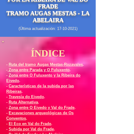
FRADE
TRAMO AUGAS MESTAS - LA
ABELAIRA
(Última actualización:
17-10-2021)
ÍNDICE
-
Ruta del tramo Augas Mestas-Rozavales
.
-
Zona entre Parada y O Fuluxento
.
-
Zona entre O Fuluxento y la Ribeira do
Eivedo
.
-
Características de la subida por las
Ribeiras
.
-
Travesía do Eivedo
.
-
Ruta Alternativa
.
-
Zona entre O Eivedo y Val do Frade
.
-
Excavaciones arqueológicas de Os
Conventos
.
-
El Eco en Val do Frade
.
-
Subida por Val do Frade
.