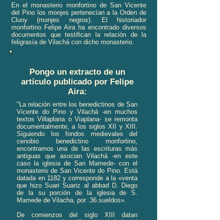
En el monasterio monfortino de San Vicente
del Pino los monjes pertenecían a la Orden de
Cluny (monjes negros). El historiador
monfortino Felipe Aira ha encontrado diversos
documentos que testifican la relación de la
feligrasía de Vilachá con dicho monasterio.
Pongo un extracto de un
artículo publicado por Felipe
Aira:
"La relación entre los benedictinos de San
Vicente do Pino y Vilachá -en muchos
textos Villaplana o Viaplana- se remonta
documentalmente, a los siglos XII y XIII.
Siguiendo los fondos medievales del
cenobio benedictino monfortino,
encontramos una de las escrituras más
antiguas que asocian Vilachá -en este
caso la iglesia de San Mamede- con el
monasterio de San Vicente do Pino. Está
datada en 1182 y corresponde a la «venta
que hizo Suari Suariz al abbad D. Diego
de la su porción de la iglesia de S.
Mamede de Vilacha, por .36.sueldos».
De comienzos del siglo XIII datan