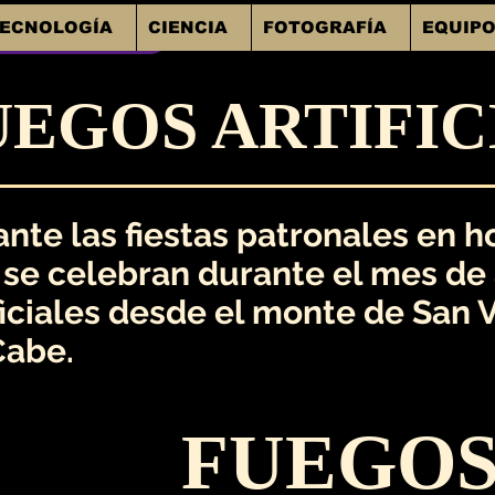
ECNOLOGÍA
CIENCIA
FOTOGRAFÍA
EQUIPO
 Invierno a Santiago
UEGOS ARTIFI
nte las fiestas patronales en h
se celebran durante el mes de a
ficiales desde el monte de San V
Cabe.
FUEGOS 