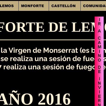
 LEMOS
MONFORTE
CASTELLÓN
COMUNIDA
FORTE DE LEM
 la Virgen de Monserrat (es blan
 se realiza una sesión de fuego
7 realiza una sesión de fuegos e
AÑO 2016