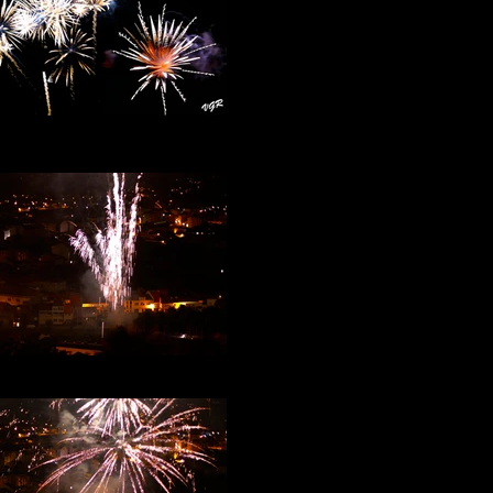
rtificiales-Monforte-2017-prueba
Fuegos-rio-23b