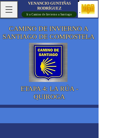
VENANCIO GUNTIÑAS
RODRÍGUEZ
Ir a Camino de Invierno a Santiago
CAMINO DE INVIERNO A
SANTIAGO DE COMPOSTELA
ETAPA 4: LA RÚA -
QUIROGA