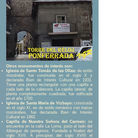
Otros monumentos de interés son:
Iglesia de Santo Tomás de las Ollas:
de estilo
mozárabe, fue construida en el siglo X y
declarada Bien de Interés Cultural en 1931.
Tiene una planta rectangular con una capilla a
cada lado de la cabecera. La capilla lateral, de
planta completamente cuadrada, fue edificada
en el año 1700.
Iglesia de Santa María de Vizbayo:
construida
en el siglo XI, es de estilo románico con trazos
mozárabes, fue declarada Bien de Interés
Cultural en 1982.
Capilla de Nuestra Señora del Carmen:
se
encuentra en la calle La Loma, justo al lado del
Albergue de peregrinos. Fundada a finales del
siglo XVII. A principios del siglo XVIII el