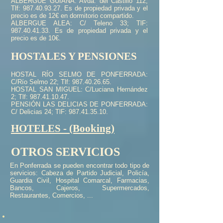
ALBERGUE GUIANA: Avda. del Castillo 112;
Tlf:
987.40.93.27
. Es de propiedad privada y el
precio es de 12€ en dormitorio compartido.
ALBERGUE ALEA: C/ Teleno 33; TlF:
987.40.41.33
. Es de propiedad privada y el
precio es de 10€.
HOSTALES Y PENSIONES
HOSTAL RÍO SELMO DE PONFERRADA:
C/Río Selmo 22; Tlf:
987.40.26.65
.
HOSTAL SAN MIGUEL: C/Luciana Hernández
2; Tlf:
987.41.10.47
.
PENSIÓN LAS DELICIAS DE PONFERRADA:
C/ Delicias 24; TlF:
987.41.35.10
.
HOTELES - (Booking)
OTROS SERVICIOS
En Ponferrada se pueden encontrar todo tipo de
servicios: Cabeza de Partido Judicial, Policía,
Guardia Civil, Hospital Comarcal, Farmacias,
Bancos, Cajeros, Supermercados,
Restaurantes, Comercios, ...