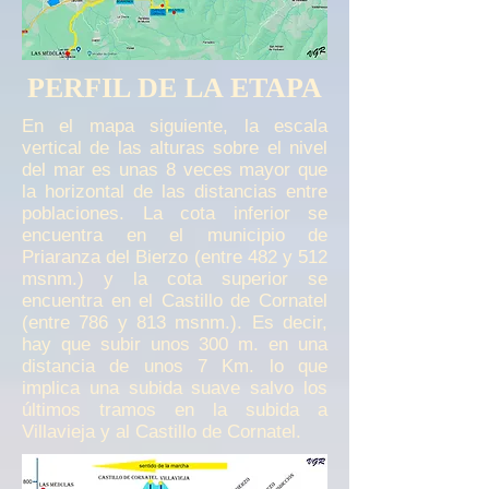
PERFIL DE LA ETAPA
En el mapa siguiente, la escala
vertical de las alturas sobre el nivel
del mar es unas 8 veces mayor que
la horizontal de las distancias entre
poblaciones. La cota inferior se
encuentra en el municipio de
Priaranza del Bierzo (entre 482 y 512
msnm.) y la cota superior se
encuentra en el Castillo de Cornatel
(entre 786 y 813 msnm.). Es decir,
hay que subir unos 300 m. en una
distancia de unos 7 Km. lo que
implica una subida suave salvo los
últimos tramos en la subida a
Villavieja y al Castillo de Cornatel.