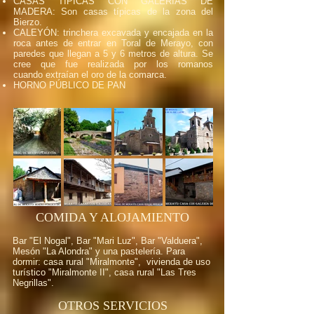
CASAS TÍPICAS CON GALERÍAS DE
MADERA: Son casas típicas de la zona del
Bierzo.
CALEYÓN: trinchera excavada y encajada en la
roca antes de entrar en Toral de Merayo, con
paredes que llegan a 5 y 6 metros de altura. Se
cree que fue realizada por los romanos
cuando extraían el oro de la comarca.
HORNO PÚBLICO DE PAN
COMIDA Y ALOJAMIENTO
Bar "El Nogal", Bar "Mari Luz", Bar "Valduera",
Mesón "La Alondra" y una pastelería.​ Para
dormir: casa rural "Miralmonte", vivienda de uso
turístico "Miralmonte II", casa rural "Las Tres
Negrillas".
OTROS SERVICIOS