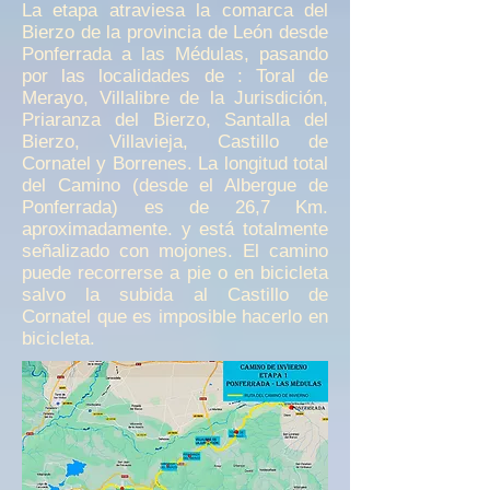
La etapa atraviesa la comarca del
Bierzo de la provincia de León desde
Ponferrada a las Médulas, pasando
por las localidades de : Toral de
Merayo, Villalibre de la Jurisdición,
Priaranza del Bierzo, Santalla del
Bierzo, Villavieja, Castillo de
Cornatel y Borrenes. La longitud total
del Camino (desde el Albergue de
Ponferrada) es de 26,7 Km.
aproximadamente. y está totalmente
señalizado con mojones. El camino
puede recorrerse a pie o en bicicleta
salvo la subida al Castillo de
Cornatel que es imposible hacerlo en
bicicleta.