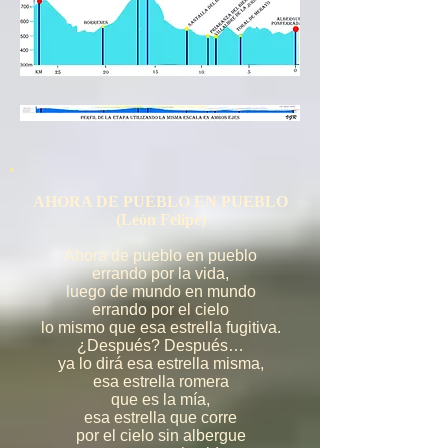
AHORA DE PUEBLO EN PUEBLO
(León Felipe)
Ahora de pueblo en pueblo
errando por la vida,
luego de mundo en mundo
errando por el cielo
lo mismo que esa estrella fugitiva.
¿Después? Después…
ya lo dirá esa estrella misma,
esa estrella romera
que es la mía,
esa estrella que corre
por el cielo sin albergue