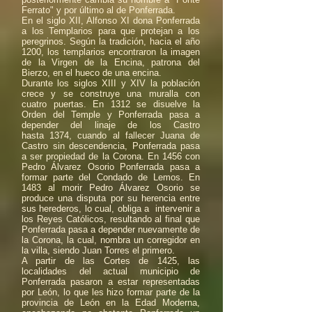
Ferrato" y por último al de Ponferrada.
En el siglo XII, Alfonso XI dona Ponferrada
a los Templarios para que protejan a los
peregrinos. Según la tradición, hacia el año
1200, los templarios encontraron la imagen
de la Virgen de la Encina, patrona del
Bierzo, en el hueco de una encina.
Durante los siglos XIII y XIV la población
crece y se construye una muralla con
cuatro puertas. En 1312 se disuelve la
Orden del Temple y Ponferrada pasa a
depender del linaje de los Castro
hasta 1374, cuando al fallecer Juana de
Castro sin descendencia, Ponferrada pasa
a ser propiedad de la Corona. En 1456 con
Pedro Álvarez Osorio Ponferrada pasa a
formar parte del Condado de Lemos. En
1483 al morir Pedro Álvarez Osorio se
produce una disputa por su herencia entre
sus herederos, lo cual, obliga a intervenir a
los Reyes Católicos, resultando al final que
Ponferrada pasa a depender nuevamente de
la Corona, la cual, nombra un corregidor en
la villa, siendo Juan Torres el primero.
A partir de las Cortes de 1425, las
localidades del actual municipio de
Ponferrada pasaron a estar representadas
por León, lo que les hizo formar parte de la
provincia de León en la Edad Moderna,