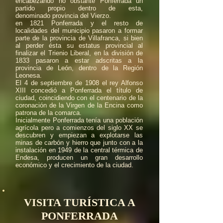
encabezando no obstante Ponferrada un
partido propio dentro de esta,
denominado provincia del Vierzo.
en 1821 Ponferrada y el resto de
localidades del municipio pasaron a formar
parte de la provincia de Villafranca, si bien
al perder ésta su estatus provincial al
finalizar el Trienio Liberal, en la división de
1833 pasaron a estar adscritas a la
provincia de León, dentro de la Región
Leonesa.
El 4 de septiembre de 1908 el rey Alfonso
XIII concedió a Ponferrada el título de
ciudad,​ coincidiendo con el centenario de la
coronación de la Virgen de la Encina como
patrona de la comarca.
Inicialmente Ponferrada tenía una población
agrícola pero a comienzos del siglo XX se
descubren y empiezan a explotarse las
minas de carbón y hierro que junto con a la
instalación en 1949 de la central térmica de
Endesa, producen un gran desarrollo
económico y el crecimiento de la ciudad.
VISITA TURÍSTICA A
PONFERRADA