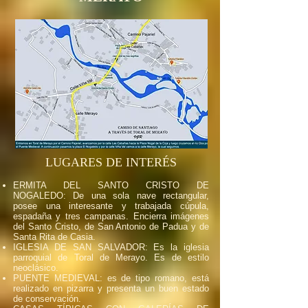
LUGARES DE INTERÉS
ERMITA DEL SANTO CRISTO DE
NOGALEDO: De una sola nave rectangular,
posee una interesante y trabajada cúpula,
espadaña y tres campanas. Encierra imágenes
del Santo Cristo, de San Antonio de Padua y de
Santa Rita de Casia.
IGLESIA DE SAN SALVADOR: Es la iglesia
parroquial de Toral de Merayo. Es de estilo
neoclásico.
PUENTE MEDIEVAL: es de tipo romano, está
realizado en pizarra y presenta un buen estado
de conservación.