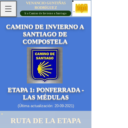
VENANCIO GUNTIÑAS
RODRÍGUEZ
Ir a Camino de Invierno a Santiago
CAMINO DE INVIERNO A
SANTIAGO DE
COMPOSTELA
ETAPA 1: PONFERRADA -
LAS MÉDULAS
(Última actualización:
20-09-2021)
RUTA DE LA ETAPA