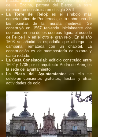
madera policromada con la imagen de la Virgen
de la Encina, patrona del Bierzo. La torre
exterior fue construida en el siglo XVII.
La Torre del Reloj
: es el símbolo más
característico de Ponferrada, está sobre una de
las puertas de la muralla medieval. Se
construyó en 1567 teniendo inicialmente dos
cuerpos. en uno de los cuerpos figura el escudo
de Felipe II y en el otro el gran reloj. En el año
1693 se añadió la espadaña que alberga la
campana, rematada con un chapitel. La
construcción es de mampostería de pizarra y
canto rodado.
La Casa Consistorial
: edificio construido entre
1692 y 1705 por el arquitecto Pedro de Arén, es
la sede del ayuntamiento.
La Plaza del Ayuntamiento:
en ella se
celebran conciertos gratuitos, fiestas y otras
actividades de ocio.