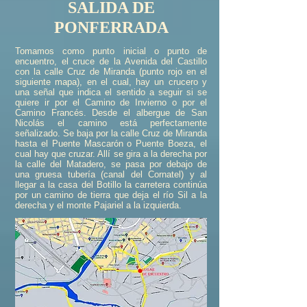
SALIDA DE
PONFERRADA
Tomamos como punto inicial o punto de
encuentro, el cruce de la Avenida del Castillo
con la calle Cruz de Miranda (punto rojo en el
siguiente mapa), en el cual, hay un crucero y
una señal que indica el sentido a seguir si se
quiere ir por el Camino de Invierno o por el
Camino Francés. Desde el albergue de San
Nicolás el camino está perfectamente
señalizado. Se baja por la calle Cruz de Miranda
hasta el Puente Mascarón o Puente Boeza, el
cual hay que cruzar. Allí se gira a la derecha por
la calle del Matadero, se pasa por debajo de
una gruesa tubería (canal del Cornatel) y al
llegar a la casa del Botillo la carretera continúa
por un camino de tierra que deja el río Sil a la
derecha y el monte Pajariel a la izquierda.