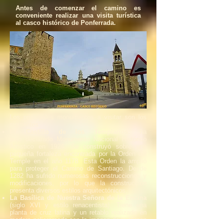
Antes de comenzar el camino es
conveniente realizar una visita turística
al casco histórico de Ponferrada.
Los principales monumentos a visitar son los
siguientes:
El Castillo de los Templarios:
ha
sido declarado Monumento Nacional Histórico
Artístico en 1924. Se construyó sobre una
pequeña fortaleza encontrada por la Orden del
Temple en el año 1178. Esta Orden la amplió
para proteger el Camino de Santiago. Desde
1282 ha sufrido numerosas reconstrucciones y
modificaciones, por lo que la construcción
presenta diversos estilos arquitectónicos.
La Basílica de Nuestra Señora de la Encina
(siglo XVI y estilo renacentista). Tiene una
planta de cruz latina y un retablo realizado en