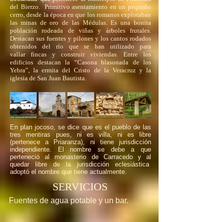
del Bierzo. Primitivo asentamiento en un pequeño
cerro, desde la época en que los romanos explotaban
las minas de oro de las Médulas. Es una bonita
población rodeada de viñas y árboles frutales.
Destacan sus fuentes y pilones y los cantos rodados
obtenidos del río que se han utilizado para
vallar fincas y construir viviendas. Entre los
edificios destacan la “Casona blasonada de los
Yebra”, la ermita del Cristo de la Veracruz y la
iglesia de San Juan Bautista.
En plan jocoso, se dice que es el pueblo de las
tres mentiras pues, ni es villa, ni es libre
(pertenece a Priaranza), ni tiene jurisdicción
independiente. El nombre se debe a que
perteneció al monasterio de Carracedo y al
quedar libre de la jurisdicción eclesiástica
adoptó el nombre que tiene actualmente.
SERVICIOS
Fuentes de agua potable y un bar.