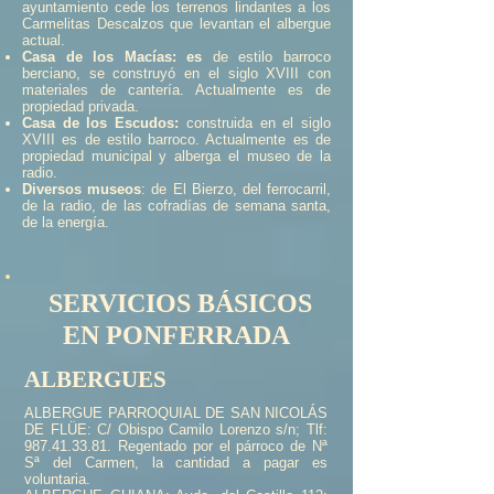
ayuntamiento cede los terrenos lindantes a los
Carmelitas Descalzos que levantan el albergue
actual.
Casa de los Macías: es
de estilo barroco
berciano, se construyó en el siglo XVIII con
materiales de cantería. Actualmente es de
propiedad privada.
Casa de los Escudos:
construida en el siglo
XVIII es de estilo barroco. Actualmente es de
propiedad municipal y alberga el museo de la
radio.
Diversos museos
: de El Bierzo, del ferrocarril,
de la radio, de las cofradías de semana santa,
de la energía.
SERVICIOS BÁSICOS
EN PONFERRADA
ALBERGUES
ALBERGUE PARROQUIAL DE SAN NICOLÁS
DE FLÜE: C/ Obispo Camilo Lorenzo s/n; Tlf:
987.41.33.81
. Regentado por el párroco de Nª
Sª del Carmen, la cantidad a pagar es
voluntaria.